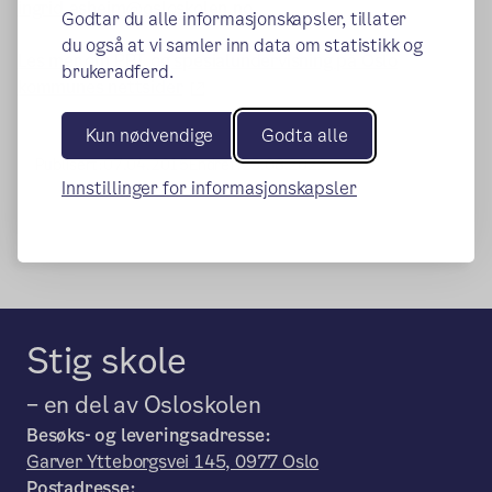
ingrid.asheim@osloskolen.no
Godtar du alle informasjonskapsler, tillater
du også at vi samler inn data om statistikk og
Les mer om PPT og spesialundervisning på Oslo
brukeradferd.
(ekstern lenke)
kommunes nettsider
Kun nødvendige
Godta alle
Publisert:
07.04.2015
Endret:
25.08.2022
Innstillinger for informasjonskapsler
Stig skole
– en del av Osloskolen
Besøks- og leveringsadresse:
Garver Ytteborgsvei 145, 0977 Oslo
Postadresse: