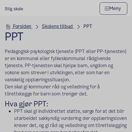
Meny
Stig skole
Hovedseksjon
Forsiden
Skolens tilbud
PPT
PPT
Pedagogisk-psykologisk tjeneste (PPT eller PP-tjenesten)
er en kommunal eller fylkeskommunal rådgivende
tjeneste. PP-tjenesten skal hjelpe barn, ungdom og
voksne som strever i utviklingen, eller som har en
vanskelig opplæringssituasjon.
Den skal gi kommuner råd og veiledning for å
tilrettelegge for barn som trenger det.
Hva gjør PPT:
PPT skal gi individrettet støtte, sørge for at det blir
utarbeidet sakkyndig vurdering der opplæringsloven
krever det, og gi råd og veiledning om tilrettelegging