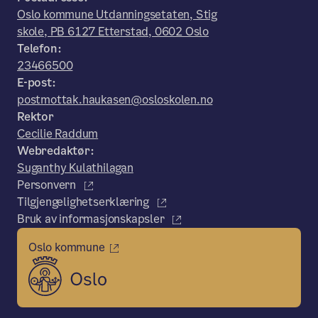
Oslo kommune Utdanningsetaten, Stig
skole, PB 6127 Etterstad, 0602 Oslo
Telefon:
23466500
E-post:
postmottak.haukasen@osloskolen.no
Rektor
Cecilie Raddum
Webredaktør:
Suganthy Kulathilagan
Personvern
Tilgjengelighetserklæring
Bruk av informasjonskapsler
Oslo kommune