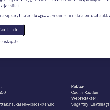
ngere og være trygt, bruker Osloskolen informasjonskapsler. N
 på Oslo kommunes nettsider, se mer
ksjonalitet.
kjemaer
ke av utdeling av Jod-tabletter ved
nskapsler, tillater du også at vi samler inn data om statistikk
Godta alle
sjonskapsler
n:
Rektor
500
Cecilie Raddum
:
Webredaktør:
ttak.haukasen@osloskolen.no
Suganthy Kulathilaga