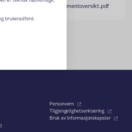
oen er teknisk nødvendige,
medisinering---medikamentoversikt.pdf
 og brukeradferd.
Personvern
Tilgjengelighetserklæring
Bruk av informasjonskapsler
n