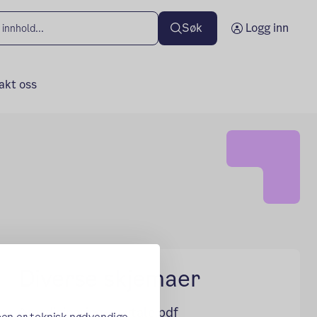
Søk
Logg inn
akt oss
Diverse skjemaer
medisinering---avtale.pdf