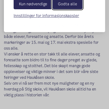
Det kjennes vemodig å se Haukåsen skole-fanen vaie for
Kun nødvendige
Godta alle
siste gang. En viktig epoke går mot slutten, og etter
sommeren flytter vi inn i det nye skolebygget på Stig
Innstillinger for informasjonskapsler
skole.
Haukåsen skole har gjennom mange år vært fylt med
læring, omsorg, fellesskap og minner som betyr mye for
både elever, foresatte og ansatte. Derfor ble årets
markeringer av 15. mai og 17. mai ekstra spesielle for
oss alle.
Vi ønsker å rette en stor takk til alle elever, ansatte og
foresatte som bidro til to fine dager preget av glede,
fellesskap og stolthet. Det ble skapt mange gode
opplevelser og viktige minner i det som blir våre siste
feiringer ved Haukåsen skole.
Selv om vi nå ser frem mot nye muligheter og en ny
hverdag på Stig skole, vil Haukåsen skole alltid ha en
viktig plass i historien vår.