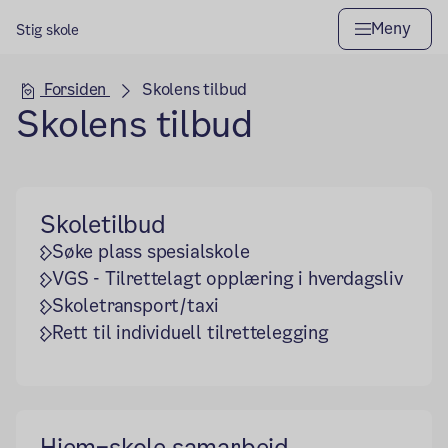
Meny
Stig skole
Hovedseksjon
Forsiden
Skolens tilbud
Skolens tilbud
Skoletilbud
Søke plass spesialskole
VGS - Tilrettelagt opplæring i hverdagsliv
Skoletransport/taxi
Rett til individuell tilrettelegging
Hjem–skole samarbeid