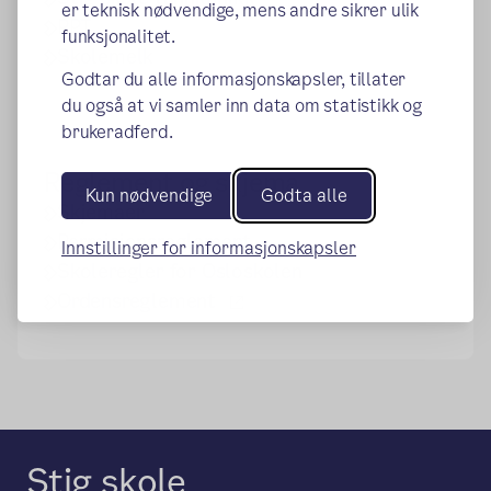
er teknisk nødvendige, mens andre sikrer ulik
PPT
funksjonalitet.
Skolemelk
Godtar du alle informasjonskapsler, tillater
du også at vi samler inn data om statistikk og
brukeradferd.
Reglement og skjema
Kun nødvendige
Godta alle
Skjemaer
Permisjonsreglement
Innstillinger for informasjonskapsler
Skoleregler for Osloskolen
(ekstern lenke)
Ordensreglement
Stig skole