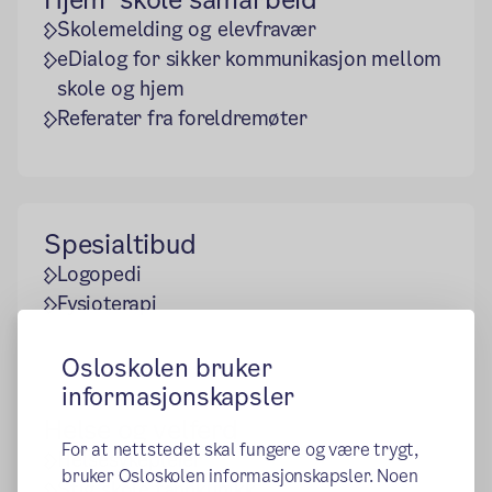
Skolemelding og elevfravær
eDialog for sikker kommunikasjon mellom
skole og hjem
Referater fra foreldremøter
Spesialtibud
Logopedi
Fysioterapi
Osloskolen bruker
informasjonskapsler
Helse og velferd
For at nettstedet skal fungere og være trygt,
Helsesykepleier
bruker Osloskolen informasjonskapsler. Noen
Stig skole tannklinikk