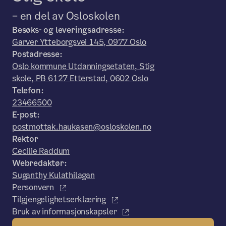
– en del av Osloskolen
Besøks- og leveringsadresse:
Garver Ytteborgsvei 145, 0977 Oslo
Postadresse:
Oslo kommune Utdanningsetaten, Stig
skole, PB 6127 Etterstad, 0602 Oslo
Telefon:
23466500
E-post:
postmottak.haukasen@osloskolen.no
Rektor
Cecilie Raddum
Webredaktør:
Suganthy Kulathilagan
Personvern
Tilgjengelighetserklæring
Bruk av informasjonskapsler