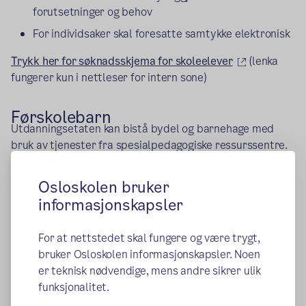
forutsetninger og behov
For individsaker skal foresatte samtykke elektronisk
(ekstern lenke
(ekstern len
Trykk her for søknadsskjema for skoleelever
(lenka
fungerer kun i nettleser for intern sone)
Førskolebarn
Utdanningsetaten kan bistå bydel og barnehage med
bruk av tjenester fra spesialpedagogiske ressurssentre.
Det er viktig at bydel, barnehage og foresatte har
drøftet behovet i forkant og enige i at søknad om bistand
Osloskolen bruker
sendes til Stig skole.
informasjonskapsler
Bydelene søker her:
(ekstern lenk
(ekstern l
Trykk her for søknadsskjema for førskolebarn
For at nettstedet skal fungere og være trygt,
Stig skole tilhører kompetanseenheten for
bruker Osloskolen informasjonskapsler. Noen
multifunksjonshemming og ASK
er teknisk nødvendige, mens andre sikrer ulik
Legg ved: Sakkynding vurdering og eventuelt andre
funksjonalitet.
dokumenter som synliggjør barnets forutsetninger