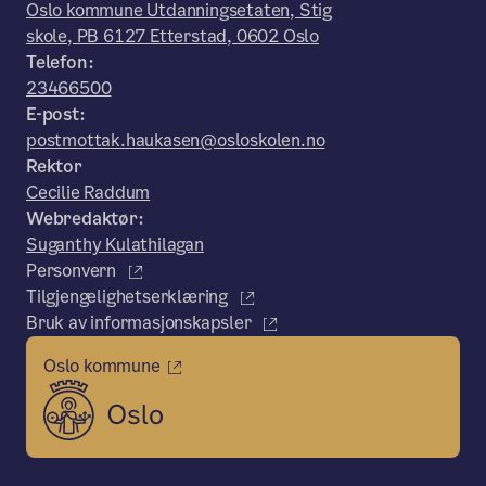
Oslo kommune Utdanningsetaten, Stig
skole, PB 6127 Etterstad, 0602 Oslo
Telefon:
23466500
E-post:
postmottak.haukasen@osloskolen.no
Rektor
Cecilie Raddum
Webredaktør:
Suganthy Kulathilagan
Personvern
Tilgjengelighetserklæring
Bruk av informasjonskapsler
Oslo kommune