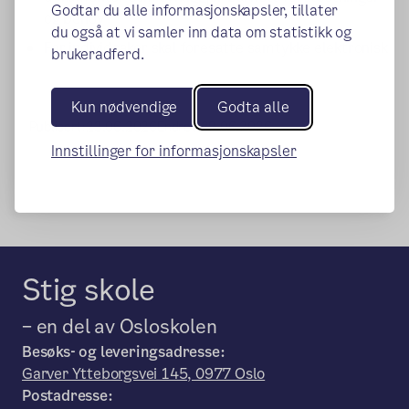
Godtar du alle informasjonskapsler, tillater
og behov
du også at vi samler inn data om statistikk og
For individsaker skal foresatte samtykke elektronisk
brukeradferd.
Kun nødvendige
Godta alle
Publisert:
23.06.2026
Endret:
29.06.2026
Innstillinger for informasjonskapsler
Stig skole
– en del av Osloskolen
Besøks- og leveringsadresse:
Garver Ytteborgsvei 145, 0977 Oslo
Postadresse: