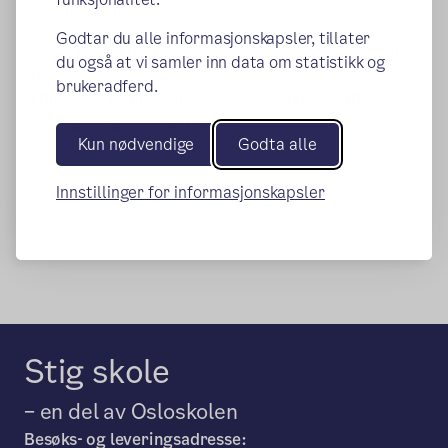
kunstig intelligens (KI)
Godtar du alle informasjonskapsler, tillater
Skolene kan fortsatt lage egne skoleregler som utfyller
du også at vi samler inn data om statistikk og
de kommunale skolereglene.
brukeradferd.
Du finner de kommunale skolereglene i forskrift om
(ekstern lenke)
skoleregler og skoledemokrati.
Kun nødvendige
Godta alle
Innstillinger for informasjonskapsler
Publisert:
15.06.2026
Stig skole
– en del av Osloskolen
Besøks- og leveringsadresse: