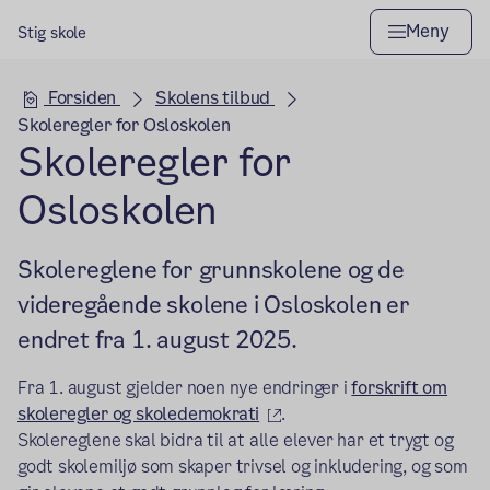
Meny
Stig skole
Hovedseksjon
Forsiden
Skolens tilbud
Skoleregler for Osloskolen
Skoleregler for
Osloskolen
Skolereglene for grunnskolene og de
videregående skolene i Osloskolen er
endret fra 1. august 2025.
Fra 1. august gjelder noen nye endringer i
forskrift om
(ekstern lenke)
skoleregler og skoledemokrati
.
Skolereglene skal bidra til at alle elever har et trygt og
godt skolemiljø som skaper trivsel og inkludering, og som