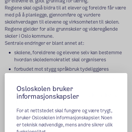
gir elevene et godt grunnlag for læring.
Reglene skal også bidra til at elever og foreldre får være
med på å planlegge, gjennomføre og vurdere
skolehverdagen til elevene og virksomheten til skolen.
Reglene gjelder for alle grunnskoler og videregående
skoler i Oslo kommune.
Sentrale endringer er blant annet at:
skolene, foreldrene og elevene selv kan bestemme
hvordan skoledemokratiet skal organiseres
forbudet mot stygg språkbruk tydeliggjøres
det innføres en ny regel om hvordan ansatte skal
opptre ovenfor elevene
Osloskolen bruker
det innføres felles regler for forsentkomming og
informasjonskapsler
fravær i videregående
For at nettstedet skal fungere og være trygt,
det innføres en ny regel om bilder, filming og
bruker Osloskolen informasjonskapsler. Noen
lydopptak uten samtykke
er teknisk nødvendige, mens andre sikrer ulik
det innføres en ny regel om plagiat og bruk av
funksjonalitet.