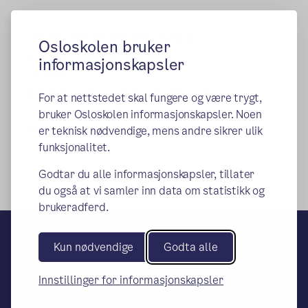
Aktivitetsskolen i Oslo
Osloskolen bruker
(ekstern lenke)
Hva er Aktivitetsskolen
informasjonskapsler
(ekstern lenke)
Priser
(ekstern le
Heldagsplass eller halvdagsplass
For at nettstedet skal fungere og være trygt,
(ekstern lenke)
Søk om plass for ditt barn
bruker Osloskolen informasjonskapsler. Noen
(ekstern lenke)
Oppsigelse og permisjon
er teknisk nødvendige, mens andre sikrer ulik
funksjonalitet.
Godtar du alle informasjonskapsler, tillater
du også at vi samler inn data om statistikk og
brukeradferd.
Stig skole
Kun nødvendige
Godta alle
– en del av Osloskolen
Innstillinger for informasjonskapsler
Besøks- og leveringsadresse:
Garver Ytteborgsvei 145, 0977 Oslo