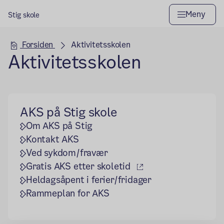
Meny
Stig skole
Hovedseksjon
Forsiden
Aktivitetsskolen
Aktivitetsskolen
AKS på Stig skole
Om AKS på Stig
Kontakt AKS
Ved sykdom/fravær
(ekstern lenke)
Gratis AKS etter skoletid
Heldagsåpent i ferier/fridager
Rammeplan for AKS