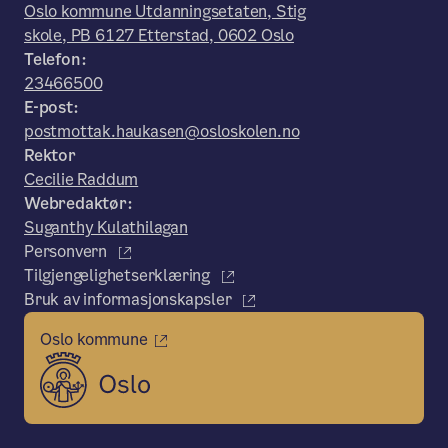
Oslo kommune Utdanningsetaten, Stig
skole, PB 6127 Etterstad, 0602 Oslo
Telefon:
23466500
E-post:
postmottak.haukasen@osloskolen.no
Rektor
Cecilie Raddum
Webredaktør:
Suganthy Kulathilagan
Personvern
Tilgjengelighetserklæring
Bruk av informasjonskapsler
Oslo kommune