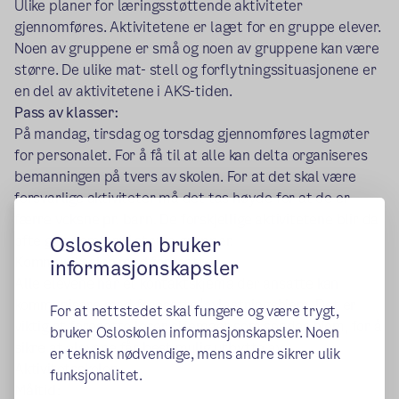
Ulike planer for læringsstøttende aktiviteter
gjennomføres. Aktivitetene er laget for en gruppe elever.
Noen av gruppene er små og noen av gruppene kan være
større. De ulike mat- stell og forflytningssituasjonene er
en del av aktivitetene i AKS-tiden.
Pass av klasser:
På mandag, tirsdag og torsdag gjennomføres lagmøter
for personalet. For å få til at alle kan delta organiseres
bemanningen på tvers av skolen. For at det skal være
forsvarlige aktiviteter må det tas høyde for at de er
færre voksne pr. barn. De forskjellige aktivitetene blir da
ofte gjennomført i større grupper.
Osloskolen bruker
Kommunikasjon med foresatte:
informasjonskapsler
Alle elevene har et kontaktskjema der ansatte kan
kommunisere med foresatte/avlastningshjem. Det er
For at nettstedet skal fungere og være trygt,
viktig at foresatte leser skjemaet som sendes hjem, for å
bruker Osloskolen informasjonskapsler. Noen
sikre at elevene får best mulig utbytte av
er teknisk nødvendige, mens andre sikrer ulik
Aktivitetsskolen.
funksjonalitet.
Måltid: