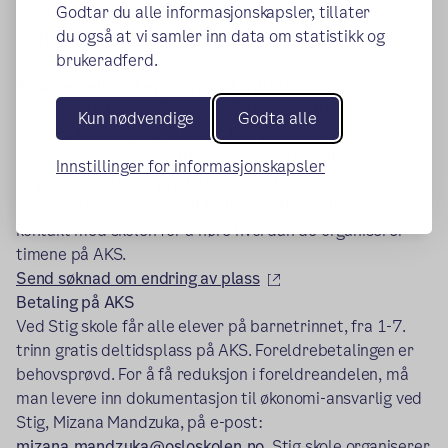
Godtar du alle informasjonskapsler, tillater
Det tilbys et brødmåltid i uken. Det er fokus på sund,
du også at vi samler inn data om statistikk og
næringsrik og god mat for elevene. Foresatte må sende
brukeradferd.
med mat til de resterende fire dagene.
Redusere eller øke plass på Aktivitetsskolen:
Det er mulighet for å søke om å bytte mellom heltids og
Kun nødvendige
Godta alle
deltidsplass to ganger i året. Det gjelder fra 1. januar,
med siste oppsigelsesfrist 30. november, eller fra 1.
Innstillinger for informasjonskapsler
august, med siste oppsigelsesfrist 30. juni.
Er du usikker på om du vil ha heltid eller deltid? Ta
kontakt med skolen for å høre hvordan de organiserer
timene på AKS.
(ekstern lenke)
Send søknad om endring av plass
Betaling på AKS
Ved Stig skole får alle elever på barnetrinnet, fra 1-7.
trinn gratis deltidsplass på AKS. Foreldrebetalingen er
behovsprøvd. For å få reduksjon i foreldreandelen, må
man levere inn dokumentasjon til økonomi-ansvarlig ved
Stig, Mizana Mandzuka, på e-post:
mizana.mandzuka@osloskolen.no
. Stig skole organiserer