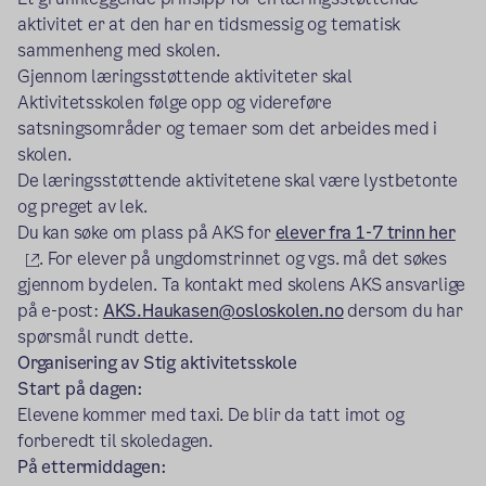
aktivitet er at den har en tidsmessig og tematisk
sammenheng med skolen.
Gjennom læringsstøttende aktiviteter skal
Aktivitetsskolen følge opp og videreføre
satsningsområder og temaer som det arbeides med i
skolen.
De læringsstøttende aktivitetene skal være lystbetonte
og preget av lek.
Du kan søke om plass på AKS for
elever fra 1-7 trinn her
(ekstern lenke)
. For elever på ungdomstrinnet og vgs. må det søkes
gjennom bydelen. Ta kontakt med skolens AKS ansvarlige
på e-post:
AKS.Haukasen@osloskolen.no
dersom du har
spørsmål rundt dette.
Organisering av Stig aktivitetsskole
Start på dagen:
Elevene kommer med taxi. De blir da tatt imot og
forberedt til skoledagen.
På ettermiddagen: