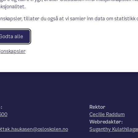
ksjonalitet.
nskapsler, tillater du også at vi samler inn data om statistikk
Godta alle
sjonskapsler
n:
Rektor
500
Cecilie Raddum
:
Webredaktør:
ttak.haukasen@osloskolen.no
Suganthy Kulathilaga