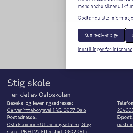
mens andre sikrer ulik fun
Godtar du alle informasjo
Kun nødvendige
Innstillinger for informa
Stig skole
– en del av Osloskolen
Besøks- og leveringsadresse:
Telefo
Garver Ytteborgsvei 145, 0977 Oslo
23466
Postadresse:
E-post
Oslo kommune Utdanningsetaten, Stig
postmo
skole, PB 6127 Etterstad, 0602 Oslo