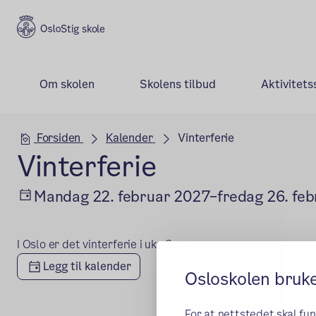
Stig skole
Om skolen
Skolens tilbud
Aktivitets
Hovedseksjon
Forsiden
Kalender
Vinterferie
Vinterferie
Mandag 22. februar 2027–fredag 26. fe
I Oslo er det vinterferie i uke 8.
Legg til kalender
Osloskolen bruk
For at nettstedet skal fu