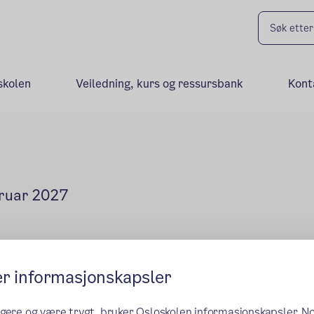
skolen
Veiledning, kurs og ressursbank
Kont
bruar 2027
er informasjonskapsler
ngere og være trygt, bruker Osloskolen informasjonskapsler. N