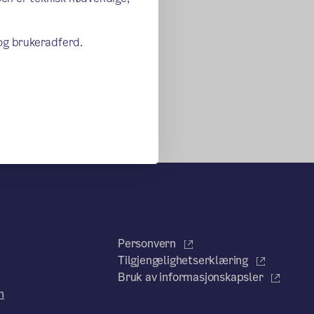
 og brukeradferd.
Personvern
Tilgjengelighetserklæring
Bruk av informasjonskapsler
n