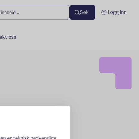
Søk
Logg inn
akt oss
oen er teknisk nødvendige,